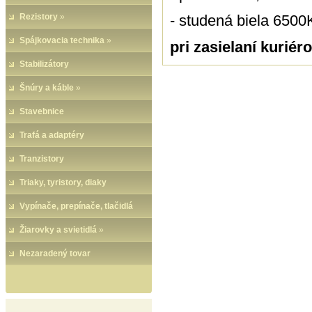
Rezistory
»
- studená biela 6500
Spájkovacia technika
»
pri zasielaní kurié
Stabilizátory
Šnúry a káble
»
Stavebnice
Trafá a adaptéry
Tranzistory
Triaky, tyristory, diaky
Vypínače, prepínače, tlačidlá
Žiarovky a svietidlá
»
Nezaradený tovar