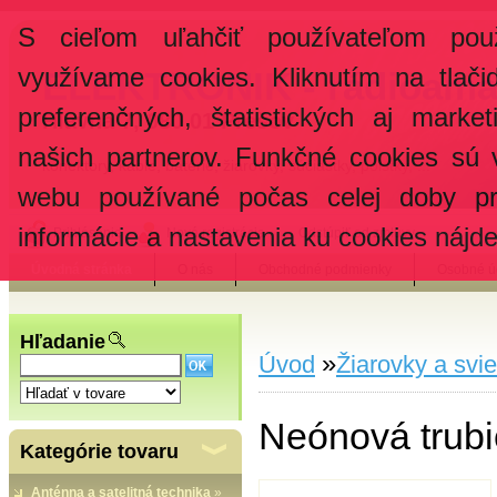
S cieľom uľahčiť používateľom pou
využívame cookies. Kliknutím na tlači
ELEKTRONIK - rádioama
preferenčných, štatistických aj marke
Hlavná 7, 080 01 Prešov
našich partnerov. Funkčné cookies sú 
konektory, káble, batérie, žiarovky, súčiastky, poistky, ...
webu používané počas celej doby pr
informácie a nastavenia ku cookies nájd
Prihlásenie
Nová registrácia
Odstúpiť od zmluvy
Úvodná stránka
O nás
Obchodné podmienky
Osobné ú
Hľadanie
»
Úvod
Žiarovky a svie
Neónová trub
Kategórie tovaru
Anténna a satelitná technika
»