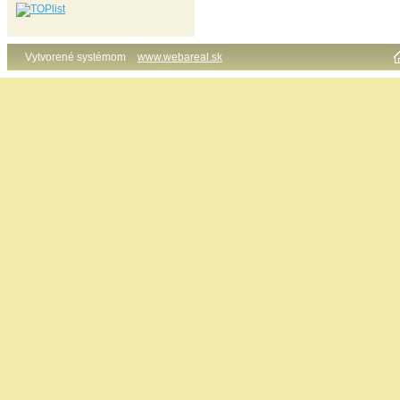
Vytvorené systémom
www.webareal.sk