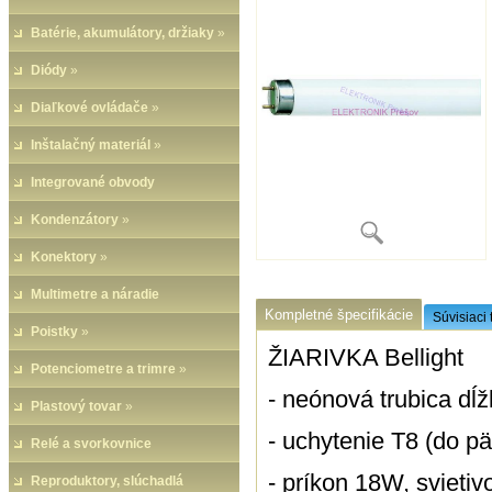
Batérie, akumulátory, držiaky
»
Diódy
»
Diaľkové ovládače
»
Inštalačný materiál
»
Integrované obvody
Kondenzátory
»
Konektory
»
Multimetre a náradie
Kompletné špecifikácie
Súvisiaci 
Poistky
»
ŽIARIVKA Bellight
Potenciometre a trimre
»
- neónová trubica d
Plastový tovar
»
- uchytenie T8 (do p
Relé a svorkovnice
- príkon 18W, svieti
Reproduktory, slúchadlá