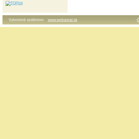
Vytvorené systémom
www.webareal.sk