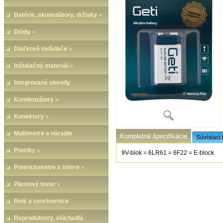
Batérie, akumulátory, držiaky
»
Diódy
»
Diaľkové ovládače
»
Inštalačný materiál
»
Integrované obvody
Kondenzátory
»
Konektory
»
Multimetre a náradie
Kompletné špecifikácie
Súvisiaci 
Poistky
»
9V-blok = 6LR61 = 6F22 = E-block
Potenciometre a trimre
»
Plastový tovar
»
Relé a svorkovnice
Reproduktory, slúchadlá