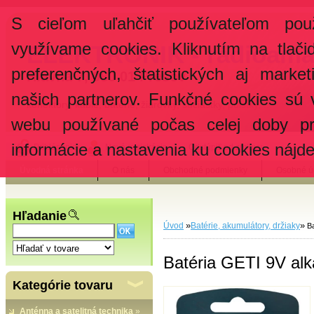
S cieľom uľahčiť používateľom pou
využívame cookies. Kliknutím na tlači
ELEKTRONIK - rádioama
preferenčných, štatistických aj marke
Hlavná 7, 080 01 Prešov
našich partnerov. Funkčné cookies sú 
konektory, káble, batérie, žiarovky, súčiastky, poistky, ...
webu používané počas celej doby pr
informácie a nastavenia ku cookies nájd
Prihlásenie
Nová registrácia
Odstúpiť od zmluvy
Úvodná stránka
O nás
Obchodné podmienky
Osobné ú
Hľadanie
»
»
Úvod
Batérie, akumulátory, držiaky
Ba
Batéria GETI 9V alk
Kategórie tovaru
Anténna a satelitná technika
»