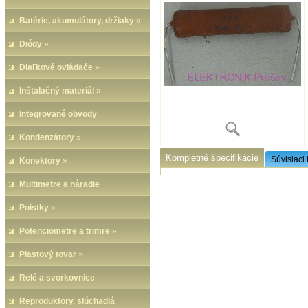
Batérie, akumulátory, držiaky
»
Diódy
»
Diaľkové ovládače
»
Inštalačný materiál
»
Integrované obvody
Kondenzátory
»
Kompletné špecifikácie
Súvisiaci 
Konektory
»
Multimetre a náradie
Poistky
»
Potenciometre a trimre
»
Plastový tovar
»
Relé a svorkovnice
Reproduktory, slúchadlá