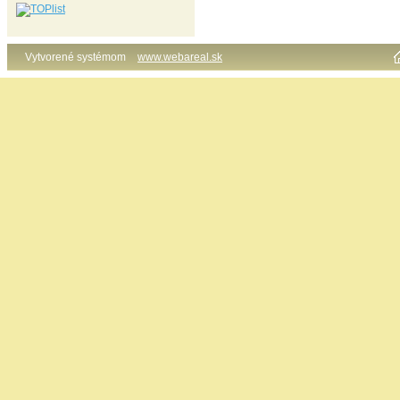
Vytvorené systémom
www.webareal.sk