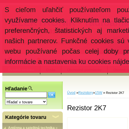
S cieľom uľahčiť používateľom pou
využívame cookies. Kliknutím na tlači
ELEKTRONIK - rádioama
preferenčných, štatistických aj marke
Hlavná 7, 080 01 Prešov
našich partnerov. Funkčné cookies sú 
konektory, káble, batérie, žiarovky, súčiastky, poistky, ...
webu používané počas celej doby pr
informácie a nastavenia ku cookies nájd
Prihlásenie
Nová registrácia
Odstúpiť od zmluvy
Úvodná stránka
O nás
Obchodné podmienky
Osobné ú
Hľadanie
»
»
»
Úvod
Rezistory
15W
Rezistor 2K7
Rezistor 2K7
Kategórie tovaru
Anténna a satelitná technika
»