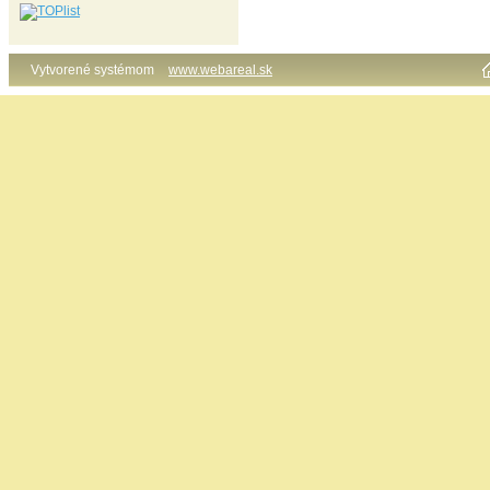
Vytvorené systémom
www.webareal.sk