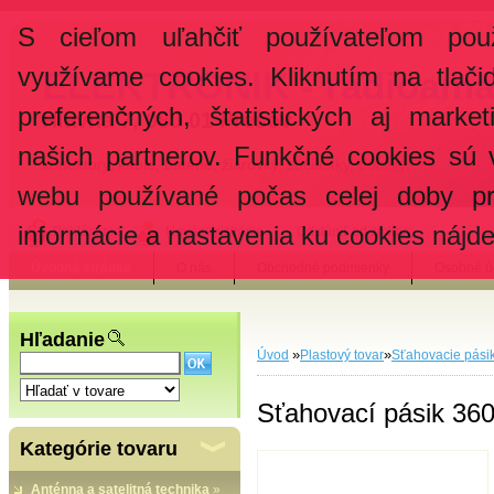
S cieľom uľahčiť používateľom pou
využívame cookies. Kliknutím na tlači
ELEKTRONIK - rádioama
preferenčných, štatistických aj marke
Hlavná 7, 080 01 Prešov
našich partnerov. Funkčné cookies sú 
konektory, káble, batérie, žiarovky, súčiastky, poistky, ...
webu používané počas celej doby pr
informácie a nastavenia ku cookies nájd
Prihlásenie
Nová registrácia
Odstúpiť od zmluvy
Úvodná stránka
O nás
Obchodné podmienky
Osobné ú
Hľadanie
»
»
Úvod
Plastový tovar
Sťahovacie pási
Sťahovací pásik 36
Kategórie tovaru
Anténna a satelitná technika
»