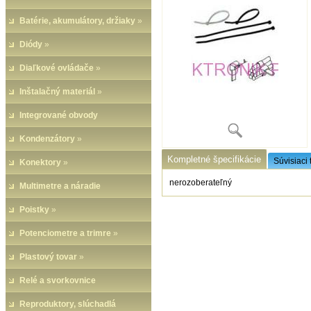
Batérie, akumulátory, držiaky
»
Diódy
»
Diaľkové ovládače
»
Inštalačný materiál
»
Integrované obvody
Kondenzátory
»
Kompletné špecifikácie
Súvisiaci 
Konektory
»
nerozoberateľný
Multimetre a náradie
Poistky
»
Potenciometre a trimre
»
Plastový tovar
»
Relé a svorkovnice
Reproduktory, slúchadlá