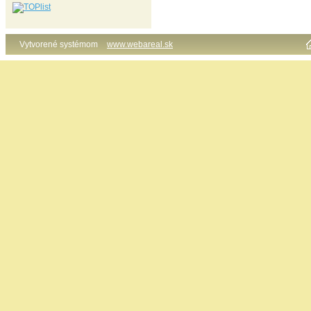
Vytvorené systémom
www.webareal.sk