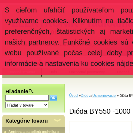
S cieľom uľahčiť používateľom pou
využívame cookies. Kliknutím na tlači
ELEKTRONIK - rádioama
preferenčných, štatistických aj marke
Hlavná 7, 080 01 Prešov
našich partnerov. Funkčné cookies sú 
konektory, káble, batérie, žiarovky, súčiastky, poistky, ...
webu používané počas celej doby pr
informácie a nastavenia ku cookies nájd
Prihlásenie
Nová registrácia
Odstúpiť od zmluvy
Úvodná stránka
O nás
Obchodné podmienky
Osobné ú
Hľadanie
»
»
»
Úvod
Diódy
Usmerňovacie
Dióda BY
Dióda BY550 -1000
Kategórie tovaru
Anténna a satelitná technika
»