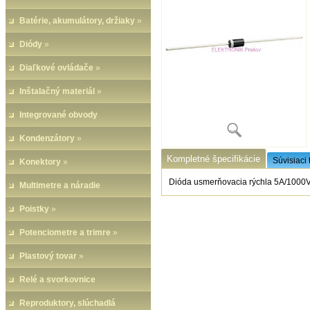
Batérie, akumulátory, držiaky
»
Diódy
»
Diaľkové ovládače
»
Inštalačný materiál
»
Integrované obvody
Kondenzátory
»
Kompletné špecifikácie
Súvisiaci 
Konektory
»
Dióda usmerňovacia rýchla 5A/100
Multimetre a náradie
Poistky
»
Potenciometre a trimre
»
Plastový tovar
»
Relé a svorkovnice
Reproduktory, slúchadlá